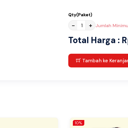
Qty(Paket)
-
+
Jumlah Minimu
Total Harga : 
Tambah ke Keranja
10%