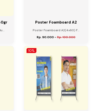
40gr
Poster Foamboard A2
...
Poster Foamboard A2(4x60) F...
Rp. 90.000
-
Rp. 100.000
10%