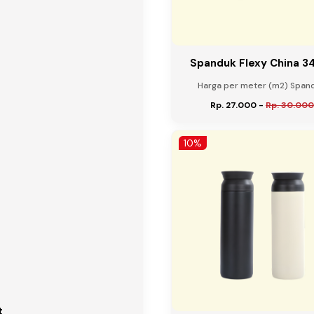
Spanduk Flexy China 3
Harga per meter (m2) Spandu
Rp. 27.000
-
Rp. 30.000
10%
t