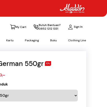
Butuh Bantuan?
Sign In
My Cart
0852 1212 1331
Kartu
Packaging
Buku
Clothing Line
 German 550gr
10%
0,-
anduk