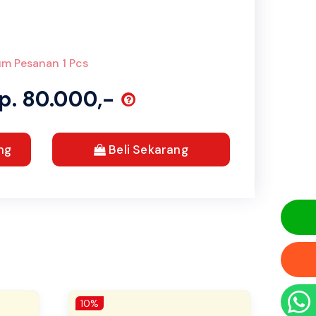
m Pesanan 1 Pcs
Rp. 80.000,-
ng
Beli Sekarang
10%
10%