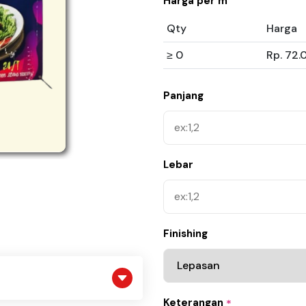
Harga per m
Qty
Harga
≥ 0
Rp. 72.
Panjang
Lebar
Finishing
Keterangan
*