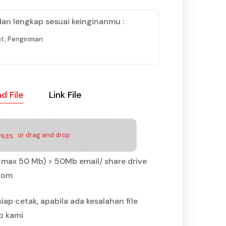
dan lengkap sesuai keinginanmu :
t, Pengiriman
d File
Link File
or drag and drop
ILES
IP max 50 Mb) > 50Mb email/ share drive
.com
iap cetak, apabila ada kesalahan file
b kami