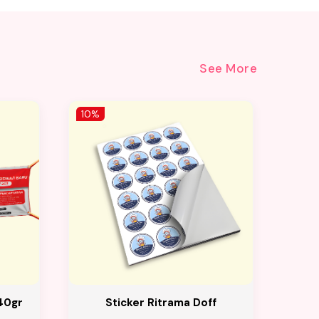
See More
10%
10%
40gr
Sticker Ritrama Doff
Spa