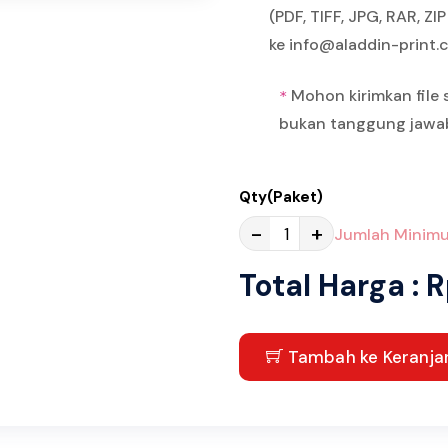
(PDF, TIFF, JPG, RAR, Z
ke info@aladdin-print
Mohon kirimkan file s
*
bukan tanggung jawa
Qty(Paket)
-
+
Jumlah Minimu
Total Harga : R
Tambah ke Keranja