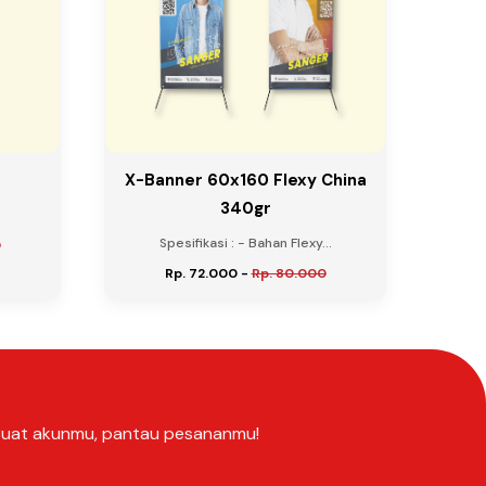
X-Banner 60x160 Flexy China
340gr
Spesifikasi : - Bahan Flexy...
0
Rp. 72.000
-
Rp. 80.000
Buat akunmu, pantau pesananmu!