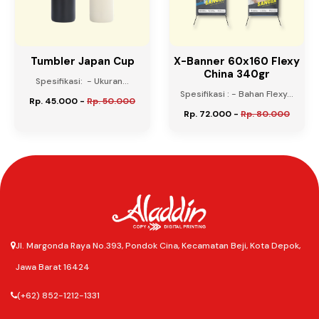
Tumbler Japan Cup
X-Banner 60x160 Flexy
China 340gr
Spesifikasi: - Ukuran...
Spesifikasi : - Bahan Flexy...
Rp. 45.000
-
Rp. 50.000
Rp. 72.000
-
Rp. 80.000
Jl. Margonda Raya No.393, Pondok Cina, Kecamatan Beji, Kota Depok,
Jawa Barat 16424
(+62) 852-1212-1331