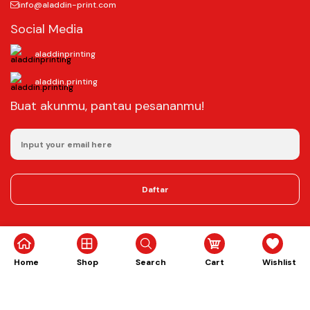
info@aladdin-print.com
Social Media
aladdinprinting
aladdin.printing
Buat akunmu, pantau pesananmu!
Daftar
©2025
Aladdin Copy & Digital Printing.
All rights reserved.
Home
Shop
Search
Cart
Wishlist