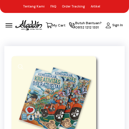
Tentang Kami
FAQ
Order Tracking
Artikel
Menu Open
Butuh Bantuan?
Sign In
My Cart
0852 1212 1331