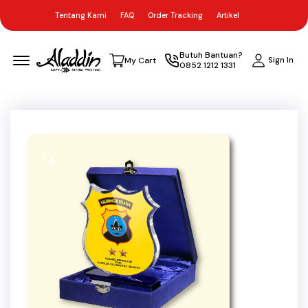
Tentang Kami
FAQ
Order Tracking
Artikel
Menu Open
Butuh Bantuan?
Sign In
My Cart
0852 1212 1331