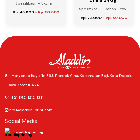
China 340gr
Spesifikasi: - Ukuran...
Spesifikasi : - Bahan Flexy...
Rp. 45.000
-
Rp. 50.000
Rp. 72.000
-
Rp. 80.000
Jl. Margonda Raya No.393, Pondok Cina, Kecamatan Beji, Kota Depok,
Jawa Barat 16424
(+62) 852-1212-1331
info@aladdin-print.com
Social Media
aladdinprinting