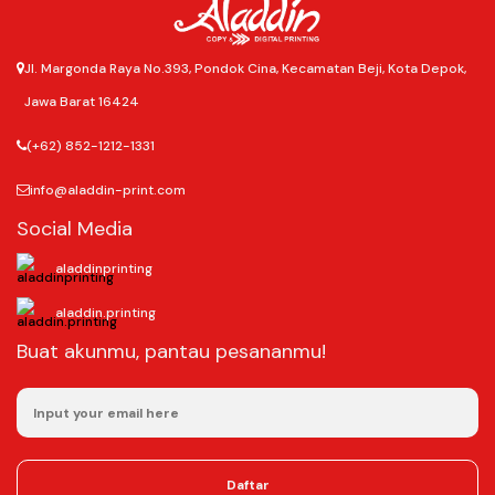
Jl. Margonda Raya No.393, Pondok Cina, Kecamatan Beji, Kota Depok,
Jawa Barat 16424
(+62) 852-1212-1331
info@aladdin-print.com
Social Media
aladdinprinting
aladdin.printing
Buat akunmu, pantau pesananmu!
Daftar