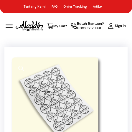
Tentang Kami
FAQ
Order Tracking
Artikel
Menu Open
Butuh Bantuan?
Sign In
My Cart
0852 1212 1331