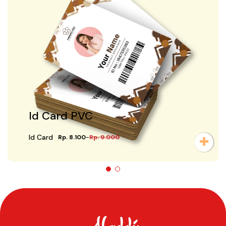
Id Card PVC
Id Card
Rp. 8.100
-
Rp. 9.000