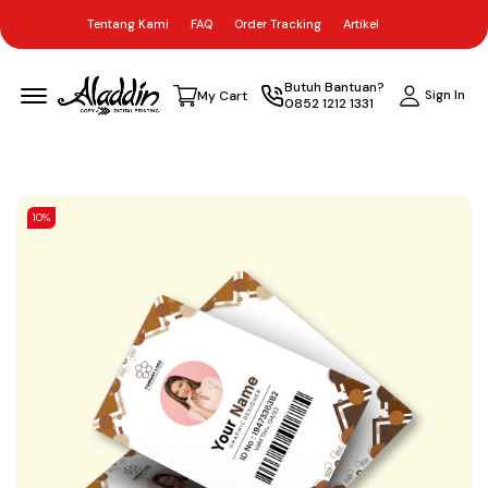
Tentang Kami
FAQ
Order Tracking
Artikel
Menu Open
Butuh Bantuan?
Sign In
My Cart
0852 1212 1331
10%