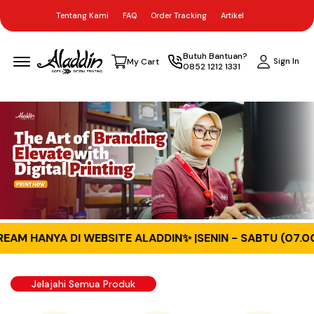
Tentang Kami
FAQ
Order Tracking
Artikel
Menu Open
Butuh Bantuan?
Sign In
My Cart
0852 1212 1331
NYA DI WEBSITE ALADDIN✨ |
SENIN - SABTU (07.00 - 22.
Jelajahi Semua Produk