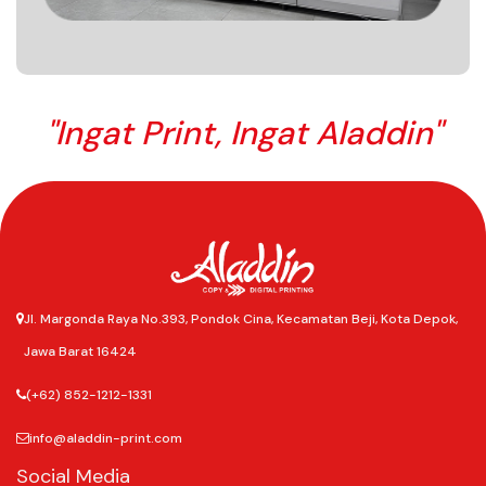
"Ingat Print, Ingat Aladdin"
Jl. Margonda Raya No.393, Pondok Cina, Kecamatan Beji, Kota Depok,
Jawa Barat 16424
(+62) 852-1212-1331
info@aladdin-print.com
Social Media