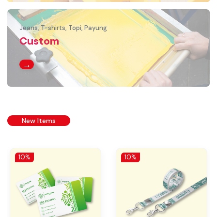
Jeans, T-shirts, Topi, Payung
Custom
→
New Items
10%
10%