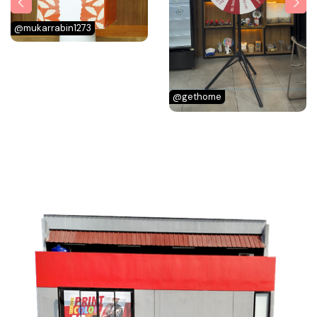
@mukarrabin1273
@gethome