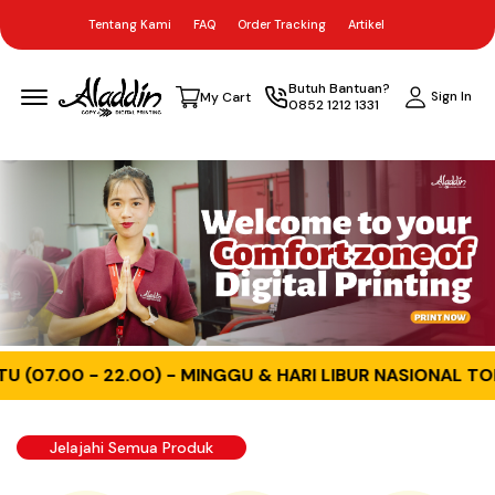
Tentang Kami
FAQ
Order Tracking
Artikel
Menu Open
Butuh Bantuan?
Sign In
My Cart
0852 1212 1331
0) - MINGGU & HARI LIBUR NASIONAL TOKO TUTUP | ✨DIS
Jelajahi Semua Produk