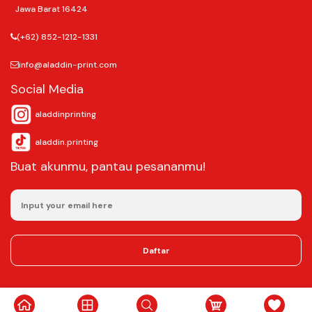
Jawa Barat 16424
(+62) 852-1212-1331
info@aladdin-print.com
Social Media
aladdinprinting
aladdin.printing
Buat akunmu, pantau pesananmu!
Daftar