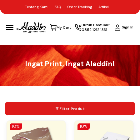
Tentang Kami
FAQ
Order Tracking
Artikel
Menu Open
Butuh Bantuan?
Sign In
My Cart
0852 1212 1331
Ingat Print, Ingat Aladdin!
Filter Produk
10%
10%