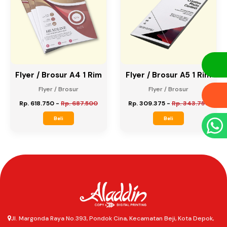
Flyer / Brosur A4 1 Rim
Flyer / Brosur A5 1 Rim
Flyer / Brosur
Flyer / Brosur
Rp. 618.750
-
Rp. 687.500
Rp. 309.375
-
Rp. 343.750
Beli
Beli
Jl. Margonda Raya No.393, Pondok Cina, Kecamatan Beji, Kota Depok,