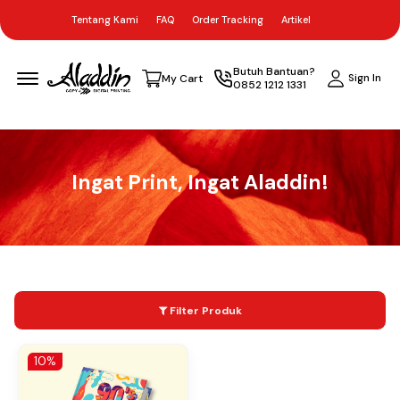
Tentang Kami
FAQ
Order Tracking
Artikel
Menu Open
Butuh Bantuan?
Sign In
My Cart
0852 1212 1331
Ingat Print, Ingat Aladdin!
Filter Produk
10%