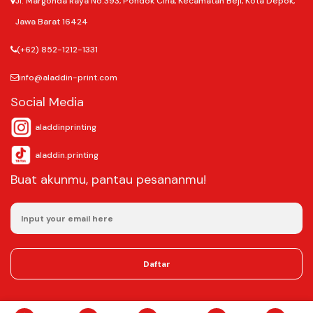
Jl. Margonda Raya No.393, Pondok Cina, Kecamatan Beji, Kota Depok,
Jawa Barat 16424
(+62) 852-1212-1331
info@aladdin-print.com
Social Media
aladdinprinting
aladdin.printing
Buat akunmu, pantau pesananmu!
Daftar