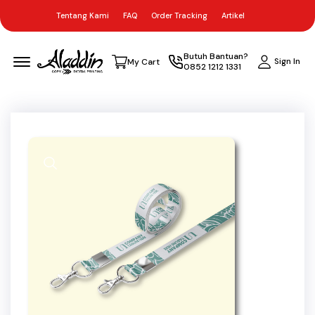
Tentang Kami
FAQ
Order Tracking
Artikel
Menu Open
Butuh Bantuan?
Sign In
My Cart
0852 1212 1331