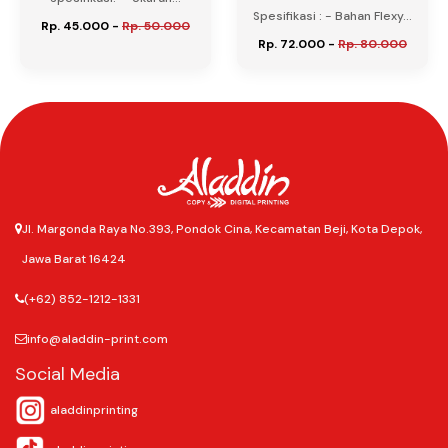
Spesifikasi : - Bahan Flexy...
Rp. 45.000
-
Rp. 50.000
Rp. 72.000
-
Rp. 80.000
Jl. Margonda Raya No.393, Pondok Cina, Kecamatan Beji, Kota Depok,
Jawa Barat 16424
(+62) 852-1212-1331
info@aladdin-print.com
Social Media
aladdinprinting