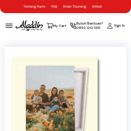
Tentang Kami
FAQ
Order Tracking
Artikel
Menu Open
Butuh Bantuan?
Sign In
My Cart
0852 1212 1331