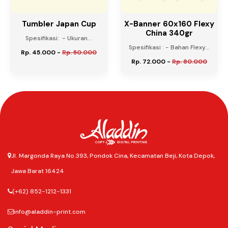
Tumbler Japan Cup
X-Banner 60x160 Flexy
China 340gr
Spesifikasi: - Ukuran...
Spesifikasi : - Bahan Flexy...
Rp. 45.000
-
Rp. 50.000
Rp. 72.000
-
Rp. 80.000
Jl. Margonda Raya No.393, Pondok Cina, Kecamatan Beji, Kota Depok,
Jawa Barat 16424
(+62) 852-1212-1331
info@aladdin-print.com