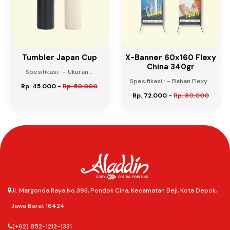
Tumbler Japan Cup
X-Banner 60x160 Flexy
China 340gr
Spesifikasi: - Ukuran...
Spesifikasi : - Bahan Flexy...
Rp. 45.000
-
Rp. 50.000
Rp. 72.000
-
Rp. 80.000
Jl. Margonda Raya No.393, Pondok Cina, Kecamatan Beji, Kota Depok,
Jawa Barat 16424
(+62) 852-1212-1331