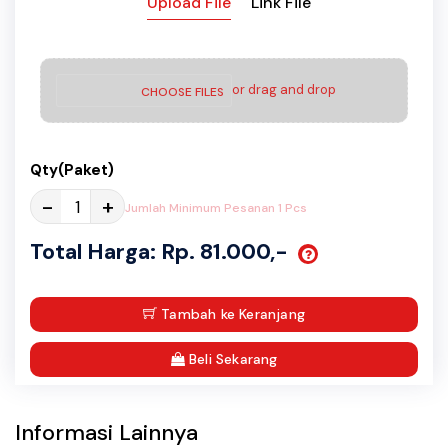
Upload File
Link File
or drag and drop
CHOOSE FILES
Qty(Paket)
-
+
Jumlah Minimum Pesanan 1 Pcs
Total Harga: Rp. 81.000,-
Tambah ke Keranjang
Beli Sekarang
Informasi Lainnya