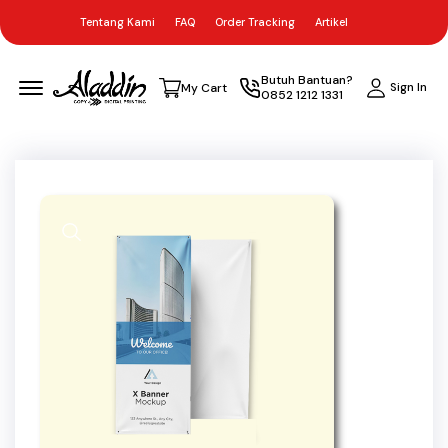
Tentang Kami
FAQ
Order Tracking
Artikel
Menu Open
Butuh Bantuan?
Sign In
My Cart
0852 1212 1331