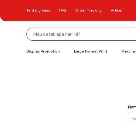
Tentang Kami
FAQ
Order Tracking
Artikel
Display Promotion
Large Format Print
Mercha
Nom