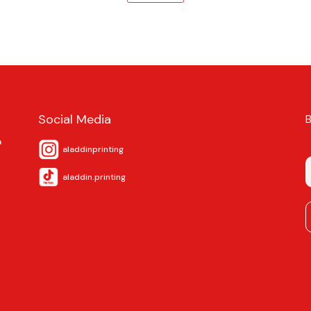
Social Media
a
aladdinprinting
aladdin.printing