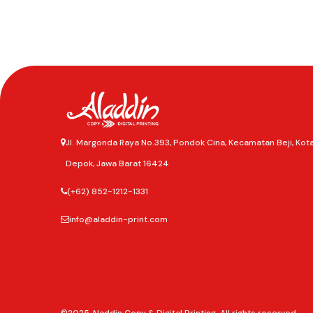
Jl. Margonda Raya No.393, Pondok Cina, Kecamatan Beji, Kot
Depok, Jawa Barat 16424
(+62) 852-1212-1331
info@aladdin-print.com
©2025
Aladdin Copy & Digital Printing.
All rights reserved.