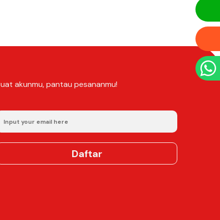
Buat akunmu, pantau pesananmu!
Daftar