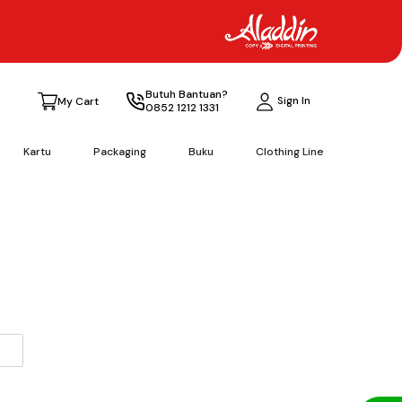
Butuh Bantuan?
Sign In
My Cart
0852 1212 1331
Kartu
Packaging
Buku
Clothing Line