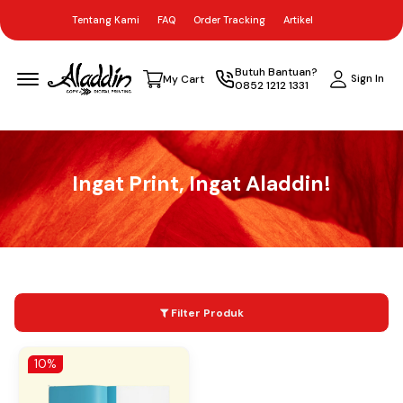
Tentang Kami
FAQ
Order Tracking
Artikel
Menu Open
Butuh Bantuan?
Sign In
My Cart
0852 1212 1331
Ingat Print, Ingat Aladdin!
Filter Produk
10%