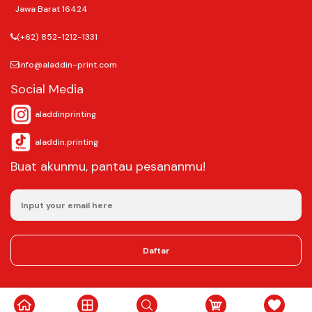
Jawa Barat 16424
(+62) 852-1212-1331
info@aladdin-print.com
Social Media
aladdinprinting
aladdin.printing
Buat akunmu, pantau pesananmu!
Daftar