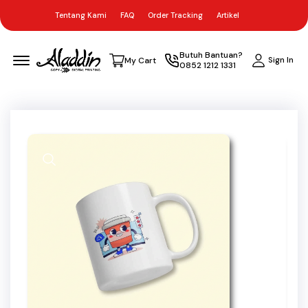
Tentang Kami
FAQ
Order Tracking
Artikel
Menu Open
Butuh Bantuan?
Sign In
My Cart
0852 1212 1331