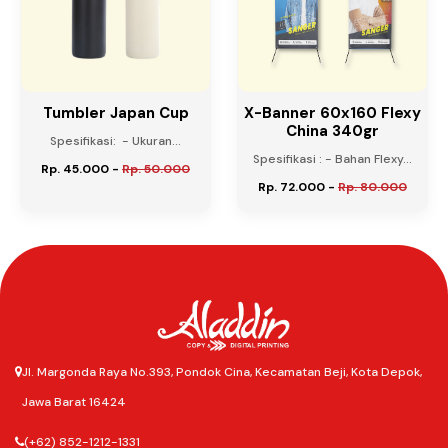
Tumbler Japan Cup
X-Banner 60x160 Flexy
China 340gr
Spesifikasi: - Ukuran...
Spesifikasi : - Bahan Flexy...
Rp. 45.000
-
Rp. 50.000
Rp. 72.000
-
Rp. 80.000
Jl. Margonda Raya No.393, Pondok Cina, Kecamatan Beji, Kota Depok,
Jawa Barat 16424
(+62) 852-1212-1331