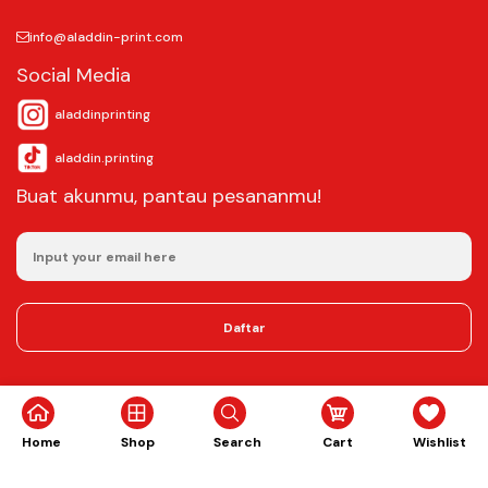
info@aladdin-print.com
Social Media
aladdinprinting
aladdin.printing
Buat akunmu, pantau pesananmu!
Daftar
©2025
Aladdin Copy & Digital Printing.
All rights reserved.
Home
Shop
Search
Cart
Wishlist