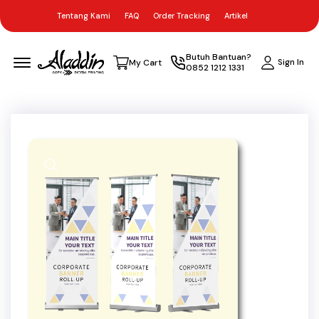
Tentang Kami
FAQ
Order Tracking
Artikel
Menu Open
Butuh Bantuan?
Sign In
My Cart
0852 1212 1331