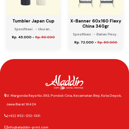
Tumbler Japan Cup
X-Banner 60x160 Flexy
China 340gr
Spesifikasi: - Ukuran...
Spesifikasi : - Bahan Flexy...
Rp. 45.000
-
Rp. 50.000
Rp. 72.000
-
Rp. 80.000
Jl. Margonda Raya No.393, Pondok Cina, Kecamatan Beji, Kota Depok,
Jawa Barat 16424
(+62) 852-1212-1331
info@aladdin-print.com