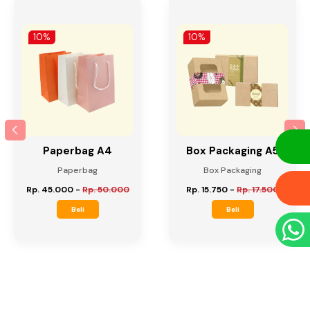
10%
10%
Paperbag A4
Box Packaging A5
Paperbag
Box Packaging
Rp. 45.000
-
Rp. 50.000
Rp. 15.750
-
Rp. 17.500
Beli
Beli