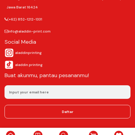
Jawa Barat 16424
(+62) 852-1212-1331
info@aladdin-print.com
Social Media
aladdinprinting
aladdin.printing
Buat akunmu, pantau pesananmu!
Daftar