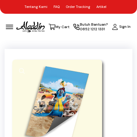
Tentang Kami
FAQ
Order Tracking
Artikel
Menu Open
Butuh Bantuan?
Sign In
My Cart
0852 1212 1331