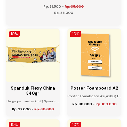
Rp. 31.500
-
Rp. 35.000
Rp. 35.000
10%
10%
Spanduk Flexy China
Poster Foamboard A2
340gr
Poster Foamboard A2(4x60) F...
Harga per meter (m2) Spandu...
Rp. 90.000
-
Rp. 100.000
Rp. 27.000
-
Rp. 30.000
10%
10%