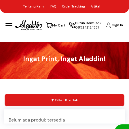
Tentang Kami
FAQ
Order Tracking
Artikel
Menu Open
Butuh Bantuan?
Sign In
My Cart
0852 1212 1331
Ingat Print, Ingat Aladdin!
Filter Produk
Belum ada produk tersedia