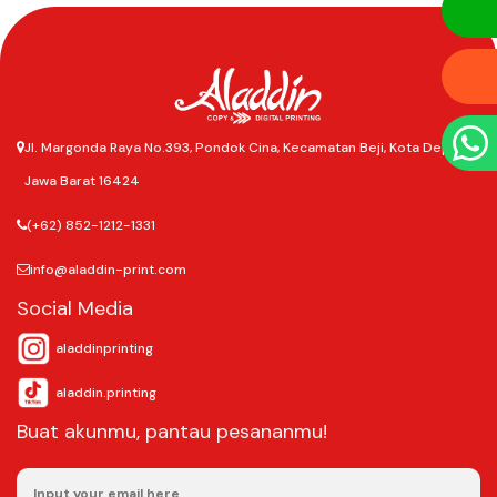
Jl. Margonda Raya No.393, Pondok Cina, Kecamatan Beji, Kota Depok,
Jawa Barat 16424
(+62) 852-1212-1331
info@aladdin-print.com
Social Media
aladdinprinting
aladdin.printing
Buat akunmu, pantau pesananmu!