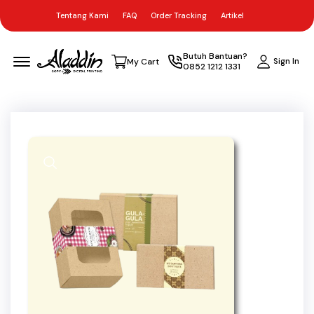
Tentang Kami
FAQ
Order Tracking
Artikel
Menu Open
Butuh Bantuan?
Sign In
My Cart
0852 1212 1331