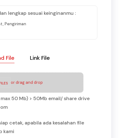
dan lengkap sesuai keinginanmu :
t, Pengiriman
d File
Link File
or drag and drop
ILES
IP max 50 Mb) > 50Mb email/ share drive
.com
iap cetak, apabila ada kesalahan file
b kami