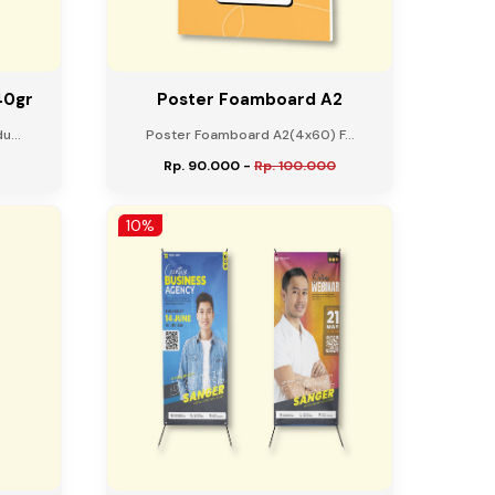
40gr
Poster Foamboard A2
...
Poster Foamboard A2(4x60) F...
Rp. 90.000
-
Rp. 100.000
10%