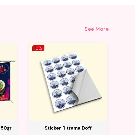
See More
10%
10%
550gr
Sticker Ritrama Doff
Spa