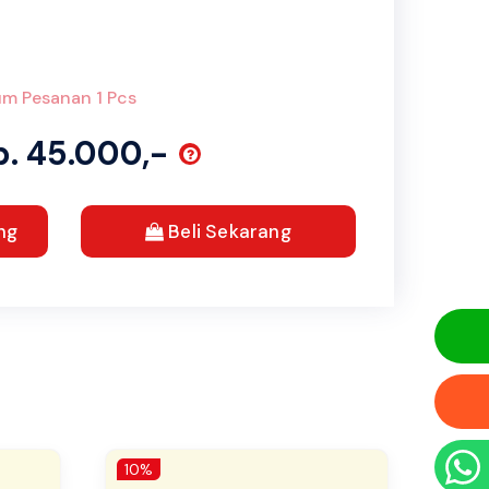
m Pesanan 1 Pcs
p. 45.000,-
ng
Beli Sekarang
10%
10%