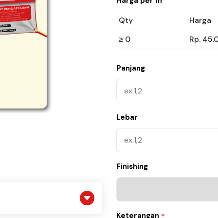
Harga per m
Qty
Harga
≥ 0
Rp. 45.
Panjang
Lebar
Finishing
Keterangan
*