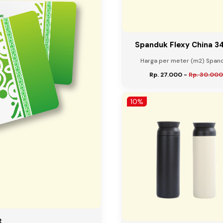
Spanduk Flexy China 3
Harga per meter (m2) Spandu
Rp. 27.000
-
Rp. 30.000
10%
t