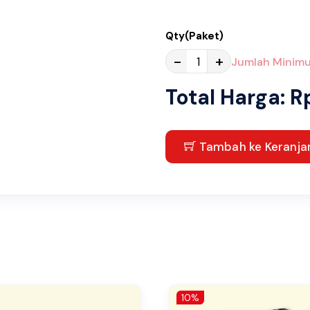
Qty(Paket)
-
+
Jumlah Minimu
Total Harga: R
Tambah ke Keranja
10%