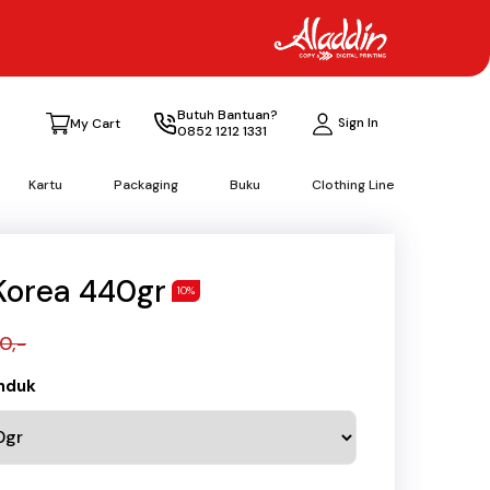
Butuh Bantuan?
Sign In
My Cart
0852 1212 1331
Kartu
Packaging
Buku
Clothing Line
Korea 440gr
10%
0,-
anduk